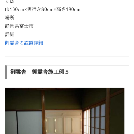
寸法
巾130cm×奥行き80cm×高さ190cm
場所
静岡県富士市
詳細
御霊舎の設置詳細
御霊舎 御霊舎施工例５