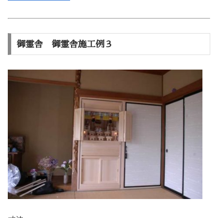
御霊舎 御霊舎施工例３