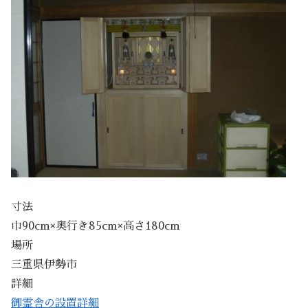
寸法
巾90cm×奥行き85cm×高さ180cm
場所
三重県伊勢市
詳細
御霊舎の設置詳細