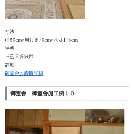
寸法
巾80cm×奥行き70cm×高さ175cm
場所
三重県多気郡
詳細
御霊舎の設置詳細
御霊舎 御霊舎施工例１０