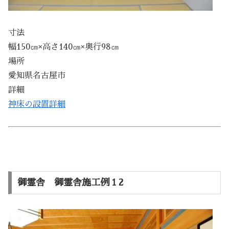
寸法
幅150㎝×高さ140㎝×奥行98㎝
場所
愛知県名古屋市
詳細
神床の設置詳細
御霊舎 御霊舎施工例１2