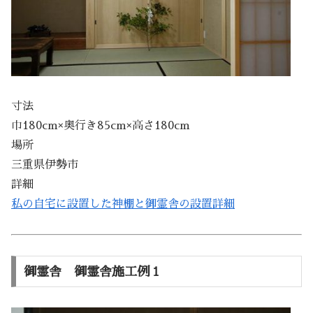
寸法
巾180cm×奥行き85cm×高さ180cm
場所
三重県伊勢市
詳細
私の自宅に設置した神棚と御霊舎の設置詳細
御霊舎 御霊舎施工例１