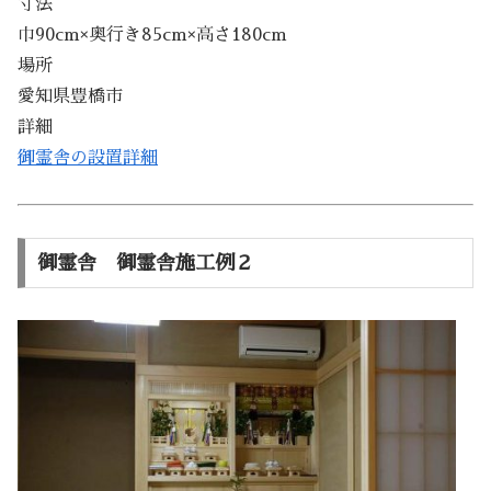
寸法
巾90cm×奥行き85cm×高さ180cm
場所
愛知県豊橋市
詳細
御霊舎の設置詳細
御霊舎 御霊舎施工例２