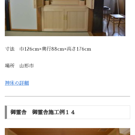
寸法 巾126cm×奥行88cm×高さ176cm
場所 山形市
神床の詳細
御霊舎 御霊舎施工例１４