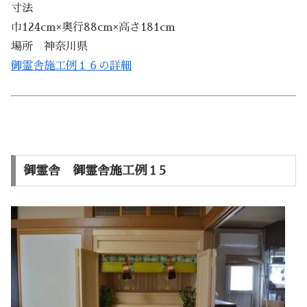
寸法
巾124cm×奥行88cm×高さ181cm
場所 神奈川県
御霊舎施工例１６の詳細
御霊舎 御霊舎施工例１5