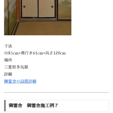
寸法
巾85cm×奥行き61cm×高さ120cm
場所
三重県多気郡
詳細
御霊舎の設置詳細
御霊舎 御霊舎施工例７​