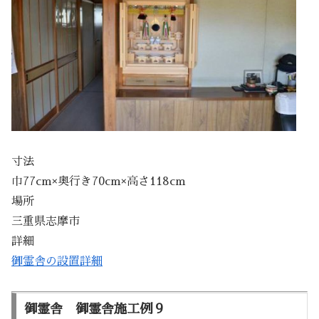
寸法
巾77cm×奥行き70cm×高さ118cm
場所
三重県志摩市
詳細
御霊舎の設置詳細
御霊舎 御霊舎施工例９