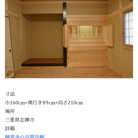
寸法
巾160cm×奥行き89cm×高さ210cm
場所
三重県志摩市
詳細
御霊舎の設置詳細