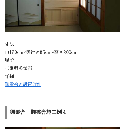
寸法
巾120cm×奥行き85cm×高さ200cm
場所
三重県多気郡
詳細
御霊舎の設置詳細
御霊舎 御霊舎施工例４