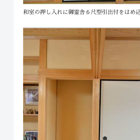
和室の押し入れに御霊舎６尺型引出付をはめ