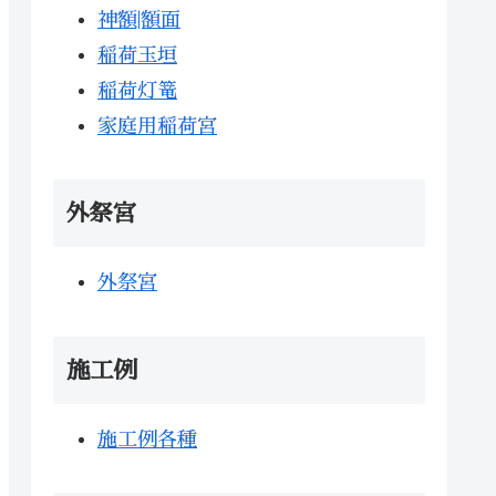
神額|額面
稲荷玉垣
稲荷灯篭
家庭用稲荷宮
外祭宮
外祭宮
施工例
施工例各種