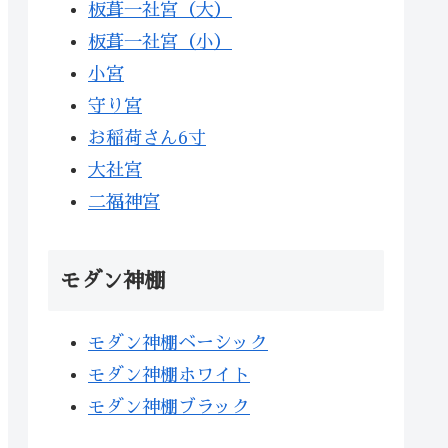
板葺一社宮（大）
板葺一社宮（小）
小宮
守り宮
お稲荷さん6寸
大社宮
二福神宮
モダン神棚
モダン神棚ベーシック
モダン神棚ホワイト
モダン神棚ブラック