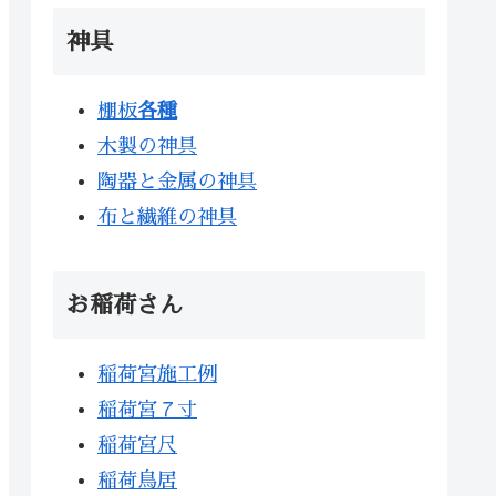
神具
棚板
各種
木製の神具
陶器と金属の神具
布と繊維の神具
お稲荷さん
稲荷宮施工例
稲荷宮７寸
稲荷宮尺
稲荷鳥居