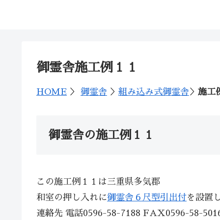
神棚の西口神具店
御霊舎施工例１１
HOME
＞
御霊舎
＞
組み込み式御霊舎
＞
施工
御霊舎の施工例１１
この施工例１１は三重県多気郡
和室の押し入れに
御霊舎６尺型引出付
を設置
連絡先 電話0596-58-7188 FAX0596-58-501