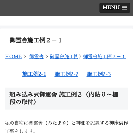
MENU
神棚の西口神具店
御霊舎施工例２－１
HOME
＞
御霊舎
＞
御霊舎施工例
＞
御霊舎施工例２－１
施工例2-1
施工例2-2
施工例2-3
組み込み式御霊舎 施工例２（内貼り～棚
段の取付）
私の自宅に御霊舎（みたまや）と神棚を設置する神床製作
工事をします。