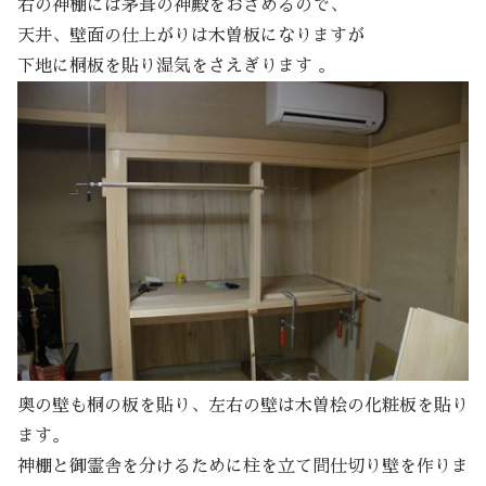
右の神棚には茅葺の神殿をおさめるので、
天井、壁面の仕上がりは木曽板になりますが
下地に桐板を貼り湿気をさえぎります 。
奥の壁も桐の板を貼り、左右の壁は木曽桧の化粧板を貼り
ます。
神棚と御霊舎を分けるために柱を立て間仕切り壁を作りま