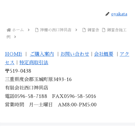
oyakata
ホーム
神棚の西口神具店
御霊舎
御霊舎施工
例
HOME
｜
ご購入案内
｜
お問い合わせ
｜
会社概要
｜
アク
セス
｜
特定商取引法
〒519-0438
三重県度会郡玉城町原3493-16
有限会社西口神具店
電話0596-58-7188 FAX0596-58-5016
営業時間 月―土曜日 AM8:00-PM5:00