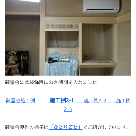
御霊舎には装飾用におさ欄間を入れました
施工例2-1
御霊舎施工例
施工例2-2
施工例
2-3
御霊舎製作の様子は
「ひとりごと」
でご紹介しています。