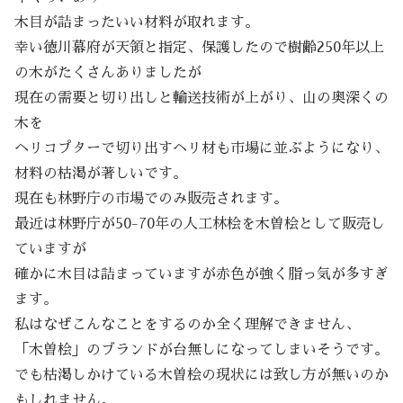
木目が詰まったいい材料が取れます。
幸い徳川幕府が天領と指定、保護したので樹齢250年以上
の木がたくさんありましたが
現在の需要と切り出しと輸送技術が上がり、山の奥深くの
木を
ヘリコプターで切り出すヘリ材も市場に並ぶようになり、
材料の枯渇が著しいです。
現在も林野庁の市場でのみ販売されます。
最近は林野庁が50-70年の人工林桧を木曽桧として販売し
ていますが
確かに木目は詰まっていますが赤色が強く脂っ気が多すぎ
ます。
私はなぜこんなことをするのか全く理解できません、
「木曽桧」のブランドが台無しになってしまいそうです。
でも枯渇しかけている木曽桧の現状には致し方が無いのか
もしれません。