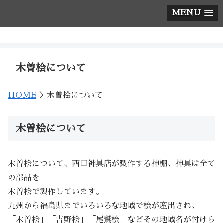
MENU
神棚の西口神具店
木曽桧について
HOME
＞木曽桧について
木曽桧について
木曽桧について、西口神具店が製作する神棚、神具は全て
の部品を
木曽桧で製作しています。
九州から福島県までいろいろな地域で桧が産出され、
「木曽桧」「吉野桧」「尾鷲桧」などその地域名が付けら