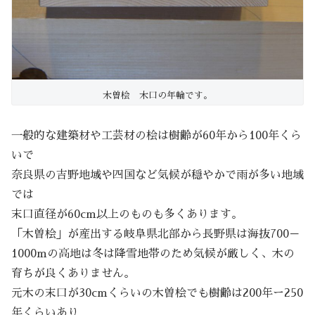
木曽桧 木口の年輪です。
一般的な建築材や工芸材の桧は樹齢が60年から100年くら
いで
奈良県の吉野地域や四国など気候が穏やかで雨が多い地域
では
末口直径が60cm以上のものも多くあります。
「木曽桧」が産出する岐阜県北部から長野県は海抜700－
1000mの高地は冬は降雪地帯のため気候が厳しく、木の
育ちが良くありません。
元木の末口が30cmくらいの木曽桧でも樹齢は200年ー250
年くらいあり