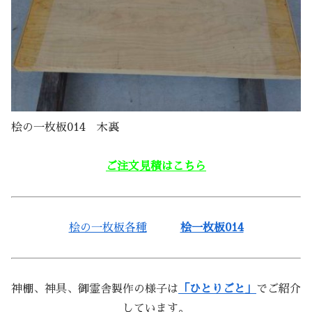
桧の一枚板014 木裏
ご注文見積はこちら
桧の一枚板各種
桧一枚板014
神棚、神具、御霊舎製作の様子は
「ひとりごと」
でご紹介
しています。