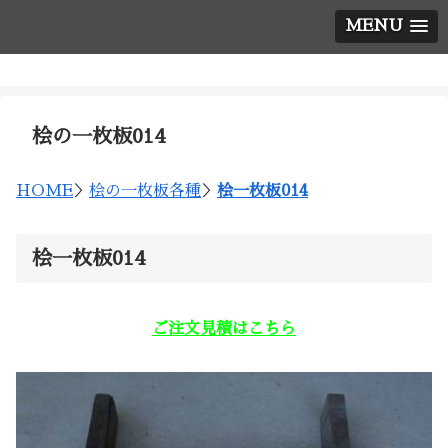
MENU
神棚の西口神具店
桧の一枚板014
HOME
＞
桧の一枚板各種
＞
桧一枚板014
桧一枚板014
ご注文見積はこちら