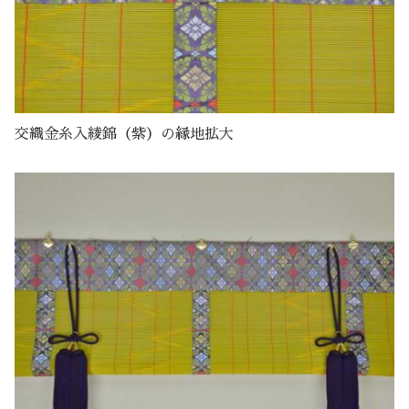
交織金糸入綾錦（紫）の縁地拡大