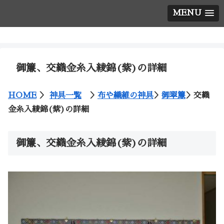
MENU
神棚の西口神具店
御簾、交織金糸入綾錦(紫)の詳細
HOME
＞
神具一覧
＞
布や繊維の神具
＞
御翠簾
＞
交織
金糸入綾錦(紫)の詳細
御簾、交織金糸入綾錦(紫)の詳細