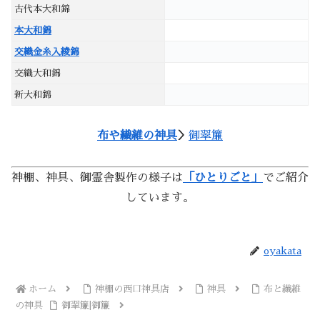
古代本大和錦
本大和錦
交織金糸入綾錦
交織大和錦
新大和錦
布や繊維の神具
＞
御翠簾
神棚、神具、御霊舎製作の様子は
「ひとりごと」
でご紹介
しています。
oyakata
ホーム
神棚の西口神具店
神具
布と繊維
の神具
御翠簾|御簾