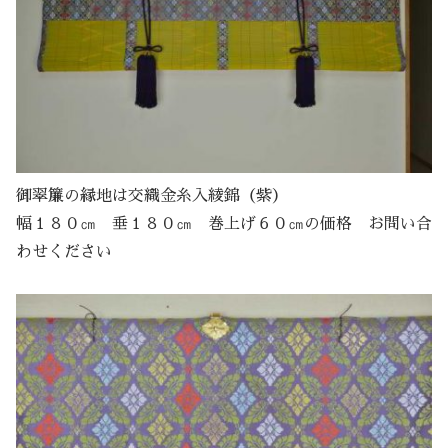
御翠簾の縁地は交織金糸入綾錦（紫）
幅１８０㎝ 垂１８０㎝ 巻上げ６０㎝の価格 お問い合
わせください