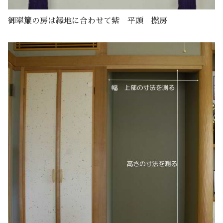
御翠簾の房は縁地に合わせて紫 平頭 撚房