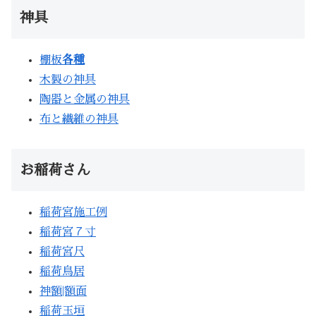
神具
棚板
各種
木製の神具
陶器と金属の神具
布と繊維の神具
お稲荷さん
稲荷宮施工例
稲荷宮７寸
稲荷宮尺
稲荷鳥居
神額|額面
稲荷玉垣