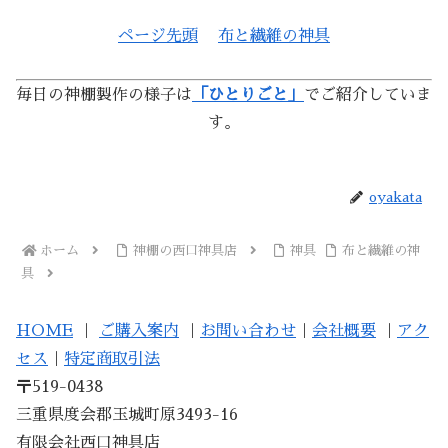
ページ先頭
布と繊維の神具
毎日の神棚製作の様子は
「ひとりごと」
でご紹介していま
す。
oyakata
ホーム
神棚の西口神具店
神具
布と繊維の神
具
HOME
｜
ご購入案内
｜
お問い合わせ
｜
会社概要
｜
アク
セス
｜
特定商取引法
〒519-0438
三重県度会郡玉城町原3493-16
有限会社西口神具店