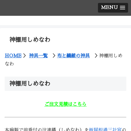
MENU
神棚の西口神具店
神棚用しめなわ
HOME
＞
神具一覧
＞
布と繊維の神具
＞
神棚用しめ
なわ
神棚用しめなわ
ご注文見積はこちら
本麻製で前垂付の注連縄（しめなわ）を
板屋根通三社宮
の