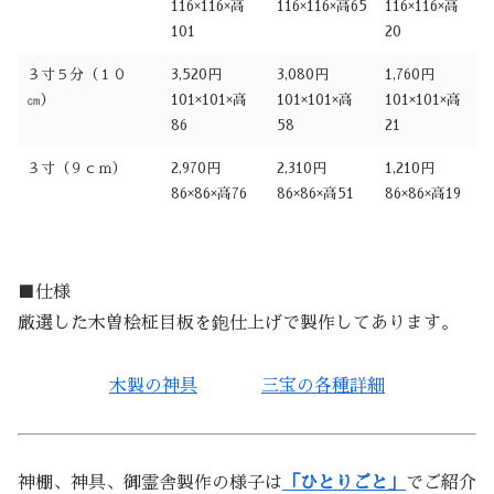
116×116×高
116×116×高65
116×116×高
101
20
３寸５分（１０
3,520円
3,080円
1,760円
㎝）
101×101×高
101×101×高
101×101×高
86
58
21
３寸（９ｃｍ）
2,970円
2,310円
1,210円
86×86×高76
86×86×高51
86×86×高19
■仕様
厳選した木曽桧柾目板を鉋仕上げで製作してあります。
木製の神具
三宝の各種詳細
神棚、神具、御霊舎製作の様子は
「ひとりごと」
でご紹介