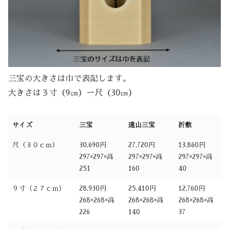
三宝の大きさは巾で表記します。
大きさは３寸（9㎝）ー尺（30㎝）
サイズ
三宝
遠山三宝
折敷
尺（３０ｃｍ）
30,690円
27,720円
13,860円
297×297×高
297×297×高
297×297×高
251
160
40
９寸（２７ｃｍ）
28,930円
25,410円
12,760円
268×268×高
268×268×高
268×268×高
226
140
37