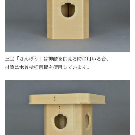
三宝「さんぼう」は神饌を供える時に用いる台、
材質は木曽桧柾目板を使用しています。