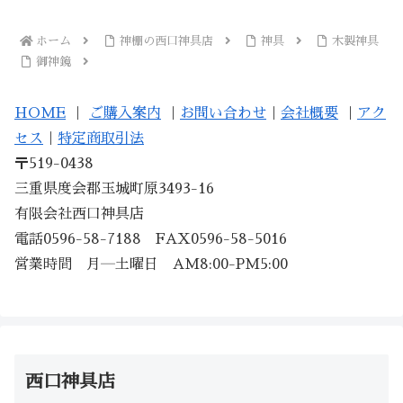
ホーム
神棚の西口神具店
神具
木製神具
御神鏡
HOME
｜
ご購入案内
｜
お問い合わせ
｜
会社概要
｜
アク
セス
｜
特定商取引法
〒519-0438
三重県度会郡玉城町原3493-16
有限会社西口神具店
電話0596-58-7188 FAX0596-58-5016
営業時間 月―土曜日 AM8:00-PM5:00
西口神具店