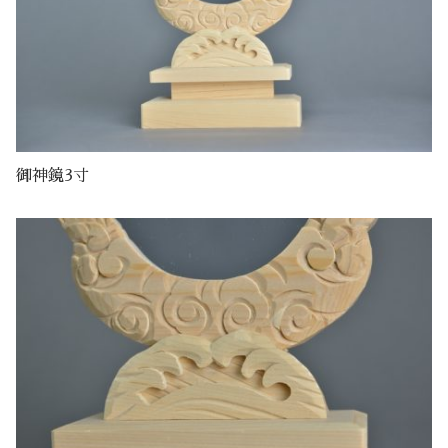
御神鏡3寸