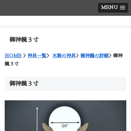
MENU
神棚の西口神具店
御神鏡３寸
HOME
＞
神具一覧
＞
木製の神具
＞
御神鏡の詳細
＞御神
鏡３寸
御神鏡３寸