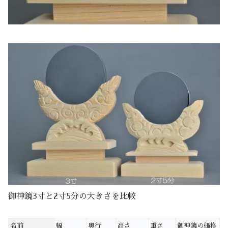
御神鏡3寸と2寸5分の大きさを比較
名前
幅
奥行
高さ
重さ
御神鏡の価格