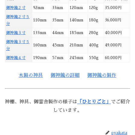
御神鏡２寸
92mm
33mm
120mm
120g
35,000円
御神鏡２寸５
110mm
35mm
140mm
180g
36,000円
分
御神鏡３寸
133mm
44mm
185mm
280g
40,000円
御神鏡３寸５
160mm
45mm
210mm
400g
49,000円
分
御神鏡４寸
190mm
57mm
245mm
550g
60,000円
木製の神具
御神鏡の詳細
御神鏡の製作
神棚、神具、御霊舎製作の様子は
「ひとりごと」
でご紹介
しています。
oyakata