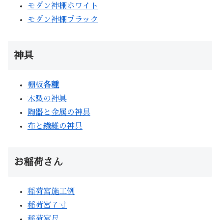
モダン神棚ホワイト
モダン神棚ブラック
神具
棚板
各種
木製の神具
陶器と金属の神具
布と繊維の神具
お稲荷さん
稲荷宮施工例
稲荷宮７寸
稲荷宮尺