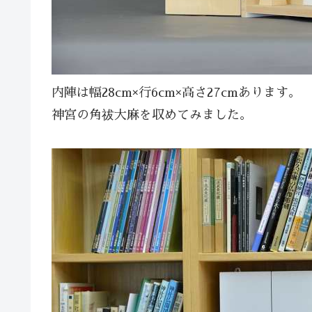
内陣は幅28cm×行6cm×高さ27cmあります。
神宮の角祓大麻を収めてみました。