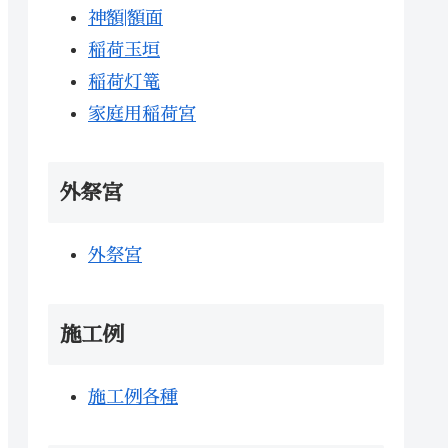
神額|額面
稲荷玉垣
稲荷灯篭
家庭用稲荷宮
外祭宮
外祭宮
施工例
施工例各種