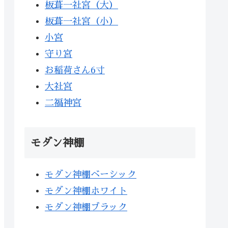
板葺一社宮（大）
板葺一社宮（小）
小宮
守り宮
お稲荷さん6寸
大社宮
二福神宮
モダン神棚
モダン神棚ベーシック
モダン神棚ホワイト
モダン神棚ブラック