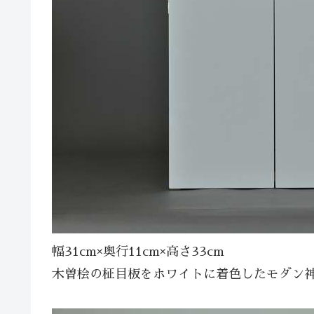
幅31cm×奥行11cm×高さ33cm
木曽桧の柾目板をホワイトに着色したモダン