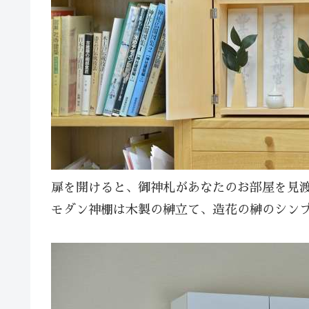
扉を開けると、御神札があなたのお部屋を見
モダン神棚は木製の榊立て、造花の榊のシン