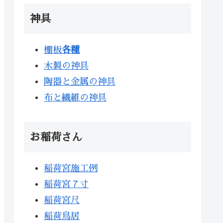
神具
棚板
各種
木製の神具
陶器と金属の神具
布と繊維の神具
お稲荷さん
稲荷宮施工例
稲荷宮７寸
稲荷宮尺
稲荷鳥居