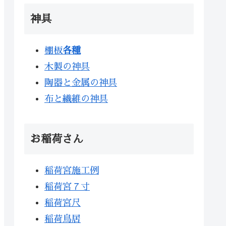
神具
棚板
各種
木製の神具
陶器と金属の神具
布と繊維の神具
お稲荷さん
稲荷宮施工例
稲荷宮７寸
稲荷宮尺
稲荷鳥居