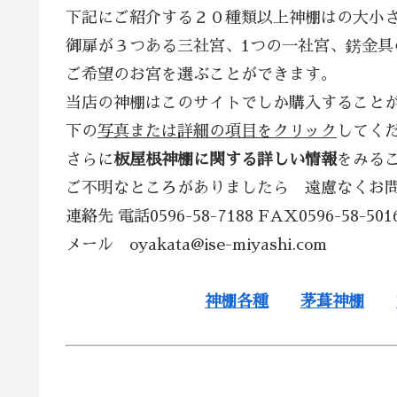
下記にご紹介する２０種類以上神棚はの大小
御扉が３つある三社宮、1つの一社宮、錺金具
ご希望のお宮を選ぶことができます。
当店の神棚はこのサイトでしか購入すること
下の
写真または詳細の項目をクリック
してく
さらに
板屋根神棚に関する詳しい情報
をみる
ご不明なところがありましたら 遠慮なくお
連絡先 電話0596-58-7188 FAX0596-58-501
メール oyakata@ise-miyashi.com
神棚各種
茅葺神棚