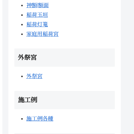
神額|額面
稲荷玉垣
稲荷灯篭
家庭用稲荷宮
外祭宮
外祭宮
施工例
施工例各種