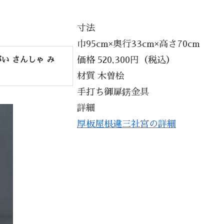
寸法
巾95cm×奥行33cm×高さ70cm
価格 520,300円（税込）
い さんしゃ み
材質 木曽桧
手打ち御扉錺金具
詳細
厚板屋根違三社宮の詳細