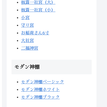
板葺一社宮（大）
板葺一社宮（小）
小宮
守り宮
お稲荷さん6寸
大社宮
二福神宮
モダン神棚
モダン神棚ベーシック
モダン神棚ホワイト
モダン神棚ブラック