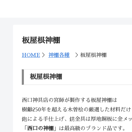
神棚の西口神具店
板屋根神棚
HOME
＞
神棚各種
＞板屋根神棚
板屋根神棚
西口神具店の宮師が製作する板屋神棚は
樹齢250年を超える木曽桧の厳選した材料だけ
鉋による手仕上げ、錺金具は厚地銅板に金メ
「
西口の神棚
」は最高級のブランド品です。