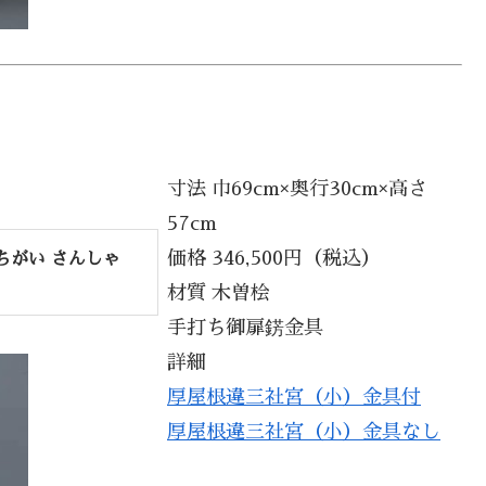
寸法 巾69cm×奥行30cm×高さ
57cm
価格 346,500円（税込）
ちがい さんしゃ
材質 木曽桧
手打ち御扉錺金具
詳細
厚屋根違三社宮（小）金具付
厚屋根違三社宮（小）金具なし