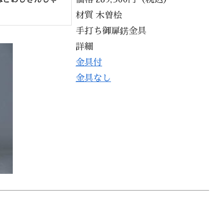
ねとおしさんしゃ
材質 木曽桧
手打ち御扉錺金具
詳細
金具付
金具なし