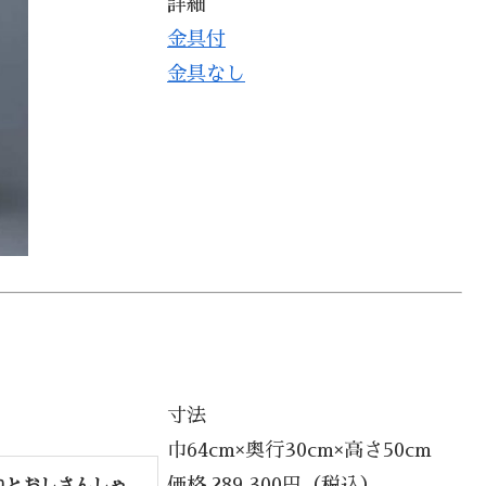
詳細
金具付
金具なし
寸法
巾64cm×奥行30cm×高さ50cm
価格 289,300円（税込）