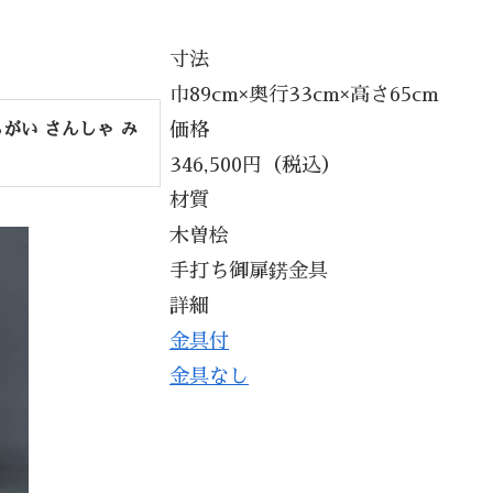
寸法
巾89cm×奥行33cm×高さ65cm
価格
がい さんしゃ み
346,500円（税込）
材質
木曽桧
手打ち御扉錺金具
詳細
金具付
金具なし