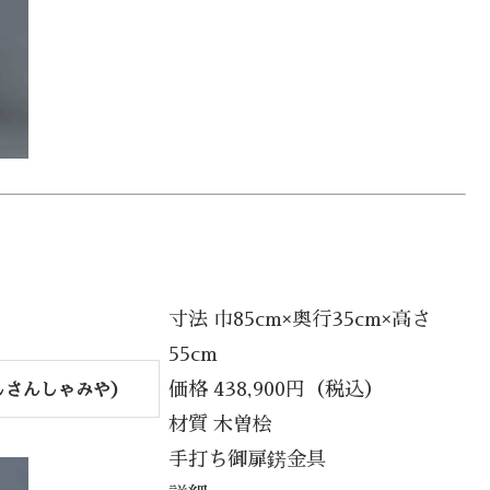
寸法 巾85cm×奥行35cm×高さ
55cm
価格 438,900円（税込）
しさんしゃみや）
材質 木曽桧
手打ち御扉錺金具