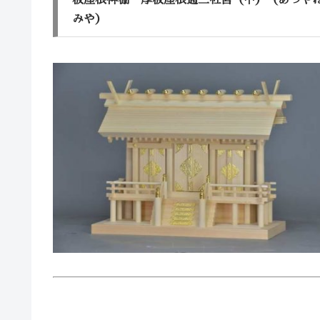
板屋根神棚 厚板屋根通三社宮（中）（あつや
みや）