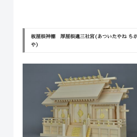
板屋根神棚 厚屋根違三社宮(あついたやね ちが
や）