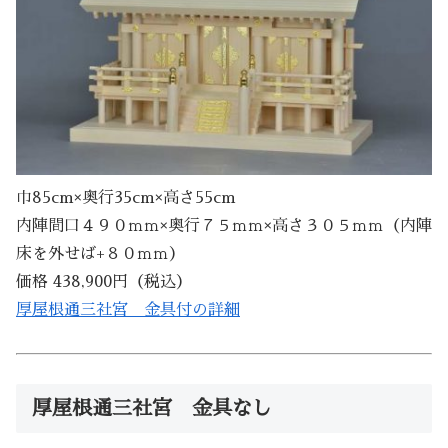
巾85cm×奥行35cm×高さ55cm
内陣間口４９０ｍｍ×奥行７５ｍｍ×高さ３０５ｍｍ（内陣
床を外せば+８０ｍｍ）
価格 438,900円（税込）
厚屋根通三社宮 金具付の詳細
厚屋根通三社宮 金具なし