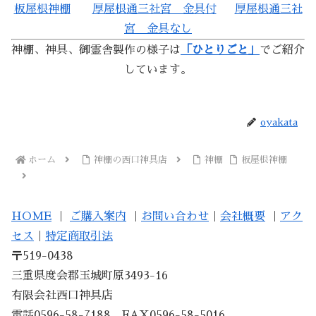
板屋根神棚
厚屋根通三社宮 金具付
厚屋根通三社
宮 金具なし
神棚、神具、御霊舎製作の様子は
「ひとりごと」
でご紹介
しています。
oyakata
ホーム
神棚の西口神具店
神棚
板屋根神棚
HOME
｜
ご購入案内
｜
お問い合わせ
｜
会社概要
｜
アク
セス
｜
特定商取引法
〒519-0438
三重県度会郡玉城町原3493-16
有限会社西口神具店
電話0596-58-7188 FAX0596-58-5016