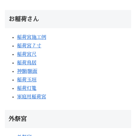
お稲荷さん
稲荷宮施工例
稲荷宮７寸
稲荷宮尺
稲荷鳥居
神額|額面
稲荷玉垣
稲荷灯篭
家庭用稲荷宮
外祭宮