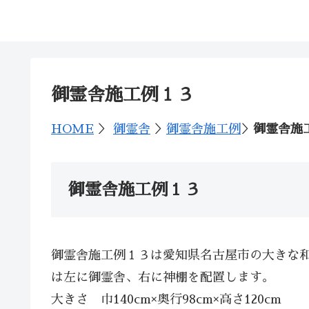
神棚の西口神具店
御霊舎施工例１３
HOME
＞
御霊舎
＞
御霊舎施工例
＞
御霊舎施
御霊舎施工例１３
御霊舎施工例１３は愛知県名古屋市の大きな
は左に御霊舎、右に神棚を配置します。
大きさ 巾140cm×奥行98cm×高さ120cm