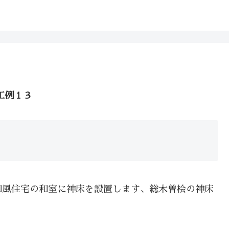
工例１３
和風住宅の和室に神床を設置します、総木曽桧の神床