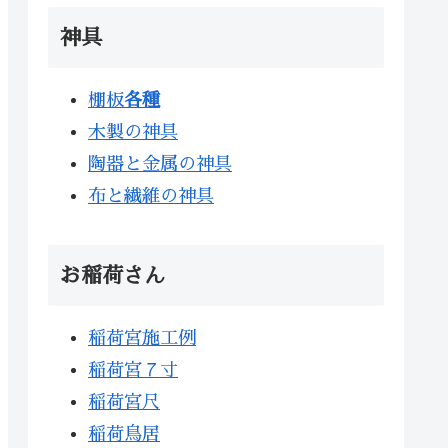
神具
棚板
各種
木製の神具
陶器と金属の神具
布と繊維の神具
お稲荷さん
稲荷宮施工例
稲荷宮７寸
稲荷宮尺
稲荷鳥居