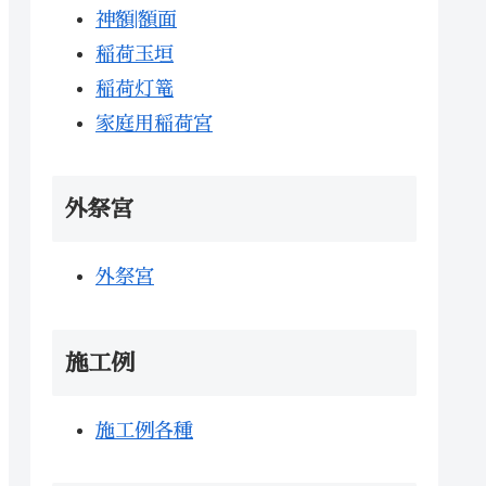
神額|額面
稲荷玉垣
稲荷灯篭
家庭用稲荷宮
外祭宮
外祭宮
施工例
施工例各種