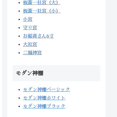
板葺一社宮（大）
板葺一社宮（小）
小宮
守り宮
お稲荷さん6寸
大社宮
二福神宮
モダン神棚
モダン神棚ベーシック
モダン神棚ホワイト
モダン神棚ブラック