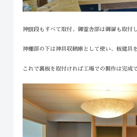
神饌段もすべて取付、御霊舎部は御扉も取付
神棚部の下は神具収納庫として使い、板建具
これで裏板を取付ければ工場での製作は完成