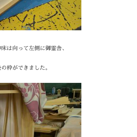
神床は向って左側に御霊舎、
後の枠ができました。